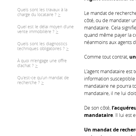
Quels sont les travaux à la
Le mandat de recherche
charge du locataire ?
côté, ou de mandater un 
Quel est le délai moyen d’une
mandataire. Cela signif
vente immobilière ?
quand même payer la com
néanmoins aux agents de
Quels sont les diagnostics
techniques obligatoires ?
Comme tout contrat,
un
À quoi m’engage une offre
d’achat ?
L’agent mandataire est t
Qu’est-ce qu’un mandat de
information susceptible 
recherche ?
mandataire ne pourra tou
mandataire, il ne lui doit
De son côté,
l’acquéreu
mandataire
. Il lui es
Un mandat de recherc