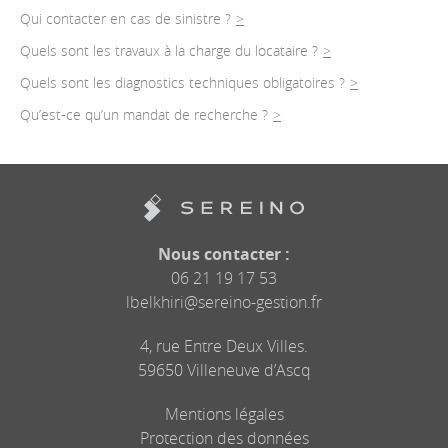
Qui contacter en cas de sinistre ?
Quels sont les travaux à la charge du locataire ?
Quels sont les diagnostics techniques obligatoires ?
Qu’est-ce qu’un mandat de recherche ?
Nous contacter :
06 21 19 17 53
lbelkhiri@sereino-gestion.fr
4, rue Entre Deux Villes.
59650 Villeneuve d’Ascq
Mentions légales
Protection des données